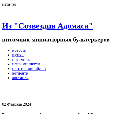
мета-тег:
+7(903)777-10-72
Из "Созвездия Адомаса"
питомник миниатюрных бультерьеров
новости
щенки
питомник
наши минибули
статьи о минибулях
ветцентр
контакты
миниатюрный бультерьер, щенки минибуля, минибуля щенки, питомник минибулей, питомник
миниатюрных бультерьеров, бультерьер миниатюрный, бультерьер миниатюрный щенки, щеник
миниатюрный бультерьер, питомник миниатюрных бультерьеров
02 Февраль 2024