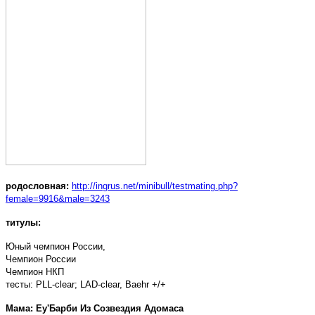
родословная:
http://ingrus.net/minibull/testmating.php?
female=9916&male=3243
титулы:
Юный чемпион России,
Чемпион России
Чемпион НКП
тесты: PLL-clear; LAD-clear, Baehr +/+
Мама: Еу'Барби Из Созвездия Адомаса