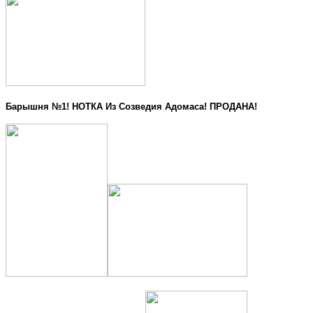
Барышня №1! НОТКА Из Созведия Адомаса! ПРОДАНА!