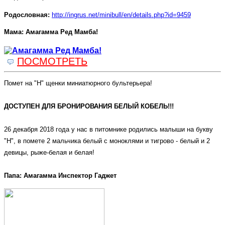
Родословная:
http://ingrus.net/minibull/en/details.php?id=9459
Мама: Амагамма Ред Мамба!
ПОСМОТРЕТЬ
Помет на "Н" щенки миниатюрного бультерьера!
ДОСТУПЕН ДЛЯ БРОНИРОВАНИЯ БЕЛЫЙ КОБЕЛЬ!!!
26 декабря 2018 года у нас в питомнике родились малыши на букву
"Н", в помете 2 мальчика белый с моноклями и тигрово - белый и 2
девицы, рыже-белая и белая!
Папа:
Амагамма Инспектор Гаджет